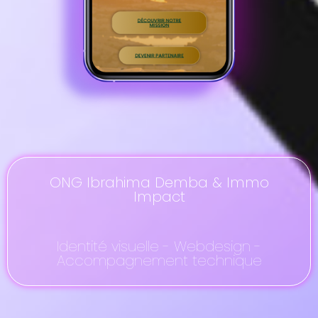
ONG Ibrahima Demba & Immo
Impact
Identité visuelle - Webdesign -
Accompagnement technique